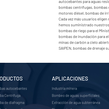
autocebantes para aguas resi
bombas centrífugas, bombas 
motores diésel, bombas de irri
Cada vez más usuarios eligen 
hemos suministrado nuestros 
bombas de riego para el Minist
bombas de inundación para el
minas de carbón a cielo abier
SAIPEN, bombas de drenaje sub
ODUCTOS
APLICACIONES
bas autocebantes
Industria minera
a Centrífuga
Bombeo de aguas superficiales
a de diafragma
Extracción de agua subterránea