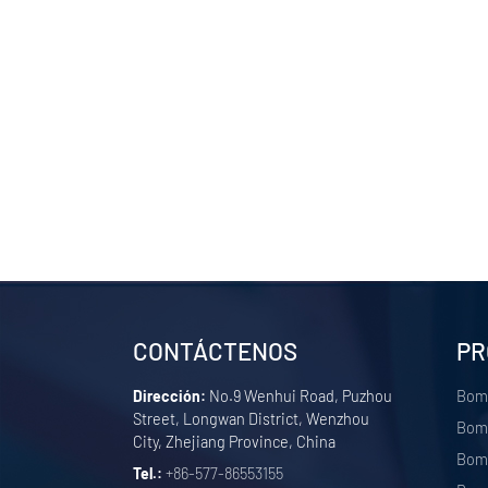
CONTÁCTENOS
PR
Dirección:
No.9 Wenhui Road, Puzhou
Bom
Street, Longwan District, Wenzhou
Bomb
City, Zhejiang Province, China
Bomb
Tel.:
+86-577-86553155