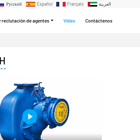
Русский
Español
Français
العربية
y reclutación de agentes
Vídeo
Contáctenos
TH
Play