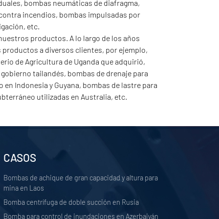
duales, bombas neumáticas de diafragma,
contra incendios, bombas impulsadas por
gación, etc.
nuestros productos. A lo largo de los años
productos a diversos clientes, por ejemplo,
erio de Agricultura de Uganda que adquirió,
 gobierno tailandés, bombas de drenaje para
to en Indonesia y Guyana, bombas de lastre para
terráneo utilizadas en Australia, etc.
CASOS
Bombas de achique de gran capacidad y altura para
mina en Laos
Bomba centrífuga de doble succión en Rusia
Bomba para control de inundaciones en Azerbaiyán