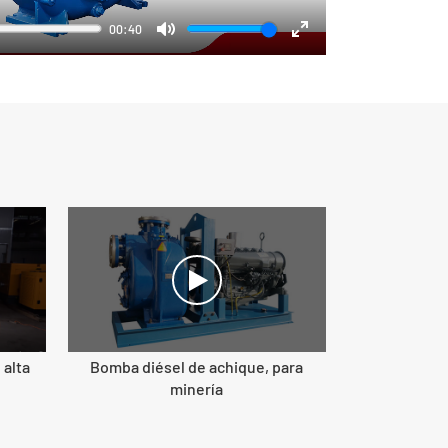
00:40
Mute
Enter
fullscreen
 alta
Bomba diésel de achique, para
minería