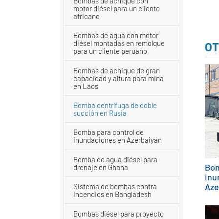
Bombas de achique con
motor diésel para un cliente
africano
Bombas de agua con motor
diésel montadas en remolque
OT
para un cliente peruano
Bombas de achique de gran
capacidad y altura para mina
en Laos
Bomba centrífuga de doble
succión en Rusia
Bomba para control de
inundaciones en Azerbaiyán
Bomba de agua diésel para
Bom
drenaje en Ghana
inu
Aze
Sistema de bombas contra
incendios en Bangladesh
Bombas diésel para proyecto