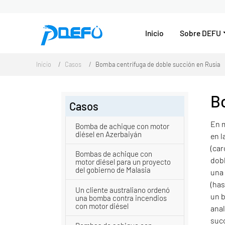
Inicio
Sobre DEFU
Inicio
Casos
Bomba centrífuga de doble succión en Rusia
B
Casos
En m
Bomba de achique con motor
diésel en Azerbaiyán
en 
(car
Bombas de achique con
dobl
motor diésel para un proyecto
del gobierno de Malasia
una 
(has
Un cliente australiano ordenó
un b
una bomba contra incendios
con motor diésel
anal
succ