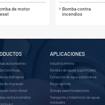
omba de motor
Bomba contra
iesel
incendios
ODUCTOS
APLICACIONES
bas autocebantes
Industria minera
a Centrífuga
Bombeo de aguas superficiales
a de diafragma
Extracción de agua subterránea
a de engranaje
Riego agrícola
a de motor diesel
Drenaje para inundaciones
as contra incendios
Transporte y tratamiento de aguas
residuales
ontinued