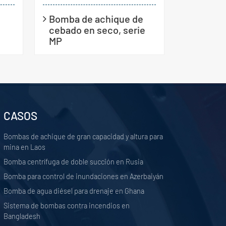
Bomba de achique de
cebado en seco, serie
MP
CASOS
Bombas de achique de gran capacidad y altura para
mina en Laos
Bomba centrífuga de doble succión en Rusia
Bomba para control de inundaciones en Azerbaiyán
Bomba de agua diésel para drenaje en Ghana
Sistema de bombas contra incendios en
Bangladesh