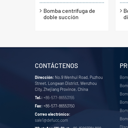
Bomba centrífuga de
B
doble succión
d
CONTÁCTENOS
PR
Dirección:
No.9 Wenhui Road, Puzhou
Bom
Street, Longwan District, Wenzhou
Bomb
City, Zhejiang Province, China
Bomb
Tel.:
+86-577-86553155
Bomb
Fax:
+86-577-86553150
Bomb
Correo electrónico:
Bomb
sale1@defucc.com
Disc