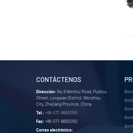
CONTÁCTENOS
PR
Dirección:
No.9 Wenhui Road, Puzhou
Bom
Street, Longwan District, Wenzhou
Bomb
City, Zhejiang Province, China
Bomb
Tel.:
+86-577-86553155
Bomb
Fax:
+86-577-86553150
Bomb
Correo electrónico: