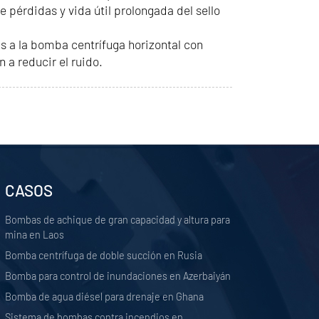
 pérdidas y vida útil prolongada del sello
s a la bomba centrífuga horizontal con
 a reducir el ruido.
CASOS
Bombas de achique de gran capacidad y altura para
mina en Laos
Bomba centrífuga de doble succión en Rusia
Bomba para control de inundaciones en Azerbaiyán
Bomba de agua diésel para drenaje en Ghana
Sistema de bombas contra incendios en