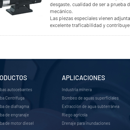
desgaste, cualidad de ser a prueba de
mecánico.
Las piezas especiales vienen adjunta
excelente traficabilidad y contribuyen
ODUCTOS
APLICACIONES
bas autocebantes
Industria minera
a Centrífuga
Bombeo de aguas superficiales
a de diafragma
Extracción de agua subterránea
a de engranaje
Riego agrícola
a de motor diesel
Drenaje para inundaciones