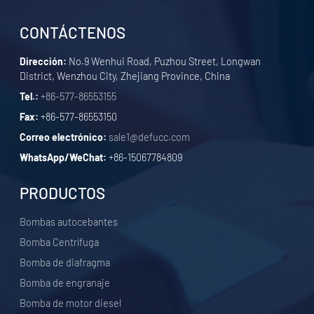
CONTÁCTENOS
Dirección:
No.9 Wenhui Road, Puzhou Street, Longwan
District, Wenzhou City, Zhejiang Province, China
Tel.:
+86-577-86553155
Fax:
+86-577-86553150
Correo electrónico:
sale1@defucc.com
WhatsApp/WeChat:
+86-15067784809
PRODUCTOS
Bombas autocebantes
Bomba Centrífuga
Bomba de diafragma
Bomba de engranaje
Bomba de motor diesel