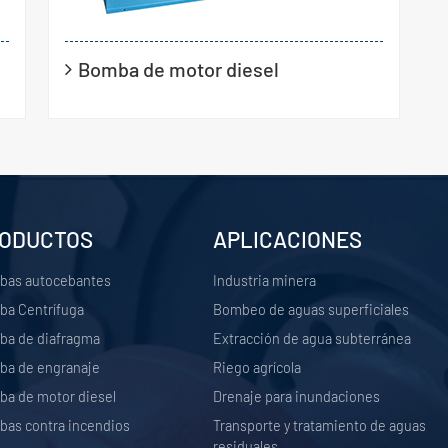
Bomba de motor diesel
ODUCTOS
APLICACIONES
bas autocebantes
Industria minera
a Centrífuga
Bombeo de aguas superficiales
a de diafragma
Extracción de agua subterránea
a de engranaje
Riego agrícola
a de motor diesel
Drenaje para inundaciones
as contra incendios
Transporte y tratamiento de aguas
residuales