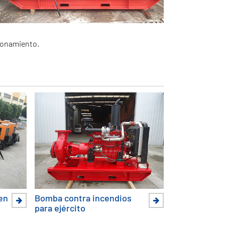
ionamiento.
en
Bomba contra incendios
para ejército