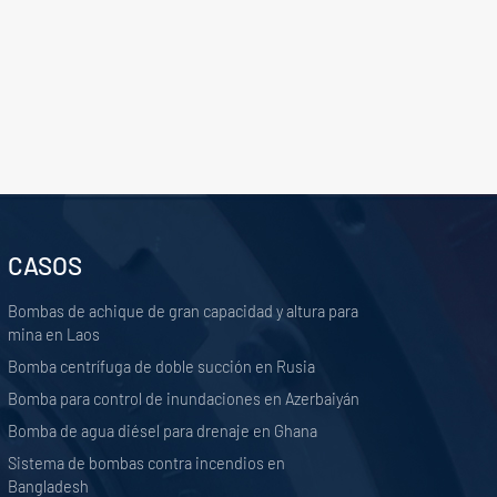
CASOS
Bombas de achique de gran capacidad y altura para
mina en Laos
Bomba centrífuga de doble succión en Rusia
Bomba para control de inundaciones en Azerbaiyán
Bomba de agua diésel para drenaje en Ghana
Sistema de bombas contra incendios en
Bangladesh