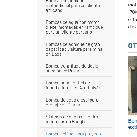
Bombas de achique con
moto
motor diésel para un cliente
africano
170
el f
Bombas de agua con motor
días
diésel montadas en remolque
para un cliente peruano
OT
Bombas de achique de gran
capacidad y altura para mina
en Laos
Bomba centrífuga de doble
succión en Rusia
Bomba para control de
inundaciones en Azerbaiyán
Bomba de agua diésel para
drenaje en Ghana
Sistema de bombas contra
Bom
incendios en Bangladesh
ext
Bombas diésel para proyecto