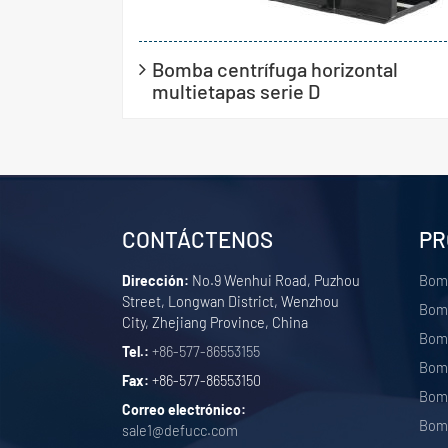
Bomba centrífuga horizontal
multietapas serie D
CONTÁCTENOS
PR
Dirección:
No.9 Wenhui Road, Puzhou
Bom
Street, Longwan District, Wenzhou
Bomb
City, Zhejiang Province, China
Bomb
Tel.:
+86-577-86553155
Bomb
Fax:
+86-577-86553150
Bomb
Correo electrónico:
Bomb
sale1@defucc.com