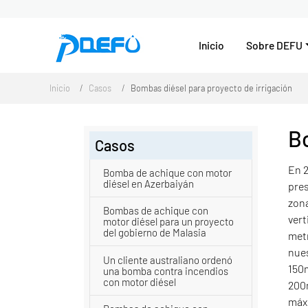
Inicio
Sobre DEFU
Inicio
Casos
Bombas diésel para proyecto de irrigación
Bo
Casos
En 2
Bomba de achique con motor
diésel en Azerbaiyán
pres
zona
Bombas de achique con
vert
motor diésel para un proyecto
del gobierno de Malasia
metr
nue
Un cliente australiano ordenó
150
una bomba contra incendios
con motor diésel
20
máxi