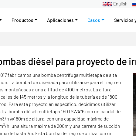
English
Productos
Aplicaciones
Casos
Servicios 
mbas diésel para proyecto de ir
017 fabricamos una bomba centrífuga multietapa de alta
ión. La bomba fue diseñada para utilizarse para el riego en
s montañosas a una altitud de 4100 metros. La altura
ical es de 145 metros y la longitud de la tubería es de 1800
os. Para este proyecto en específico, decidimos utilizar
stra bomba diésel multietapa 150TSWA*6 con un caudal de
m3/h @180m de altura, con una capacidad máxima de
3
0m
/h, una altura máxima de 200m y una carrera de succión
ma de hasta 7m. Esta bomba de riego se utiliza con un