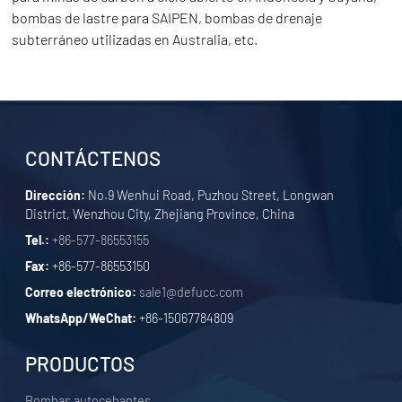
bombas de lastre para SAIPEN, bombas de drenaje
subterráneo utilizadas en Australia, etc.
CONTÁCTENOS
Dirección:
No.9 Wenhui Road, Puzhou Street, Longwan
District, Wenzhou City, Zhejiang Province, China
Tel.:
+86-577-86553155
Fax:
+86-577-86553150
Correo electrónico:
sale1@defucc.com
WhatsApp/WeChat:
+86-15067784809
PRODUCTOS
Bombas autocebantes