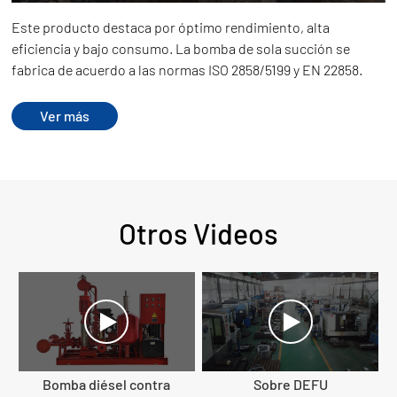
Play
Mute
Ente
Este producto destaca por óptimo rendimiento, alta
full
eficiencia y bajo consumo. La bomba de sola succión se
fabrica de acuerdo a las normas ISO 2858/5199 y EN 22858.
Ver más
Otros Videos
Bomba diésel contra
Sobre DEFU