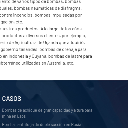
iento de varios tipos de bombas, bombas
duales, bombas neumáticas de diafragma,
contra incendios, bombas impulsadas por
gación, etc.
nuestros productos. A lo largo de los años
productos a diversos clientes, por ejemplo,
erio de Agricultura de Uganda que adquirió,
 gobierno tailandés, bombas de drenaje para
to en Indonesia y Guyana, bombas de lastre para
terráneo utilizadas en Australia, etc.
CASOS
Bombas de achique de gran capacidad y altura para
mina en Laos
Bomba centrífuga de doble succión en Rusia