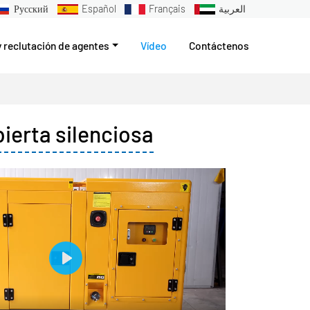
Русский
Español
Français
العربية
y reclutación de agentes
Vídeo
Contáctenos
erta silenciosa
Play