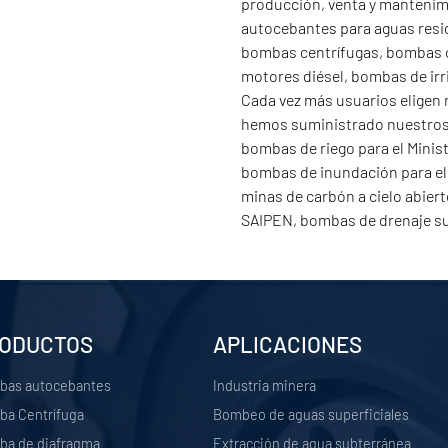
producción, venta y mantenim
autocebantes para aguas resi
bombas centrífugas, bombas 
motores diésel, bombas de irri
Cada vez más usuarios eligen 
hemos suministrado nuestros 
bombas de riego para el Minist
bombas de inundación para el
minas de carbón a cielo abier
SAIPEN, bombas de drenaje sub
ODUCTOS
APLICACIONES
bas autocebantes
Industria minera
a Centrífuga
Bombeo de aguas superficiales
a de diafragma
Extracción de agua subterránea