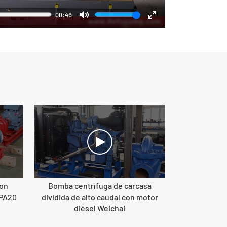
00:46
Mute
Enter
fullscreen
con
Bomba centrífuga de carcasa
FPA20
dividida de alto caudal con motor
diésel Weichai