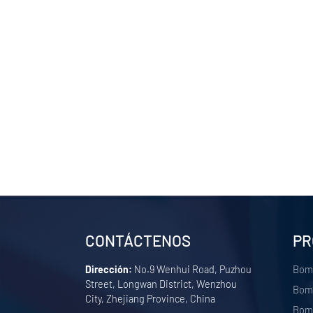
CONTÁCTENOS
PR
Dirección:
No.9 Wenhui Road, Puzhou
Bom
Street, Longwan District, Wenzhou
Bomb
City, Zhejiang Province, China
Bomb