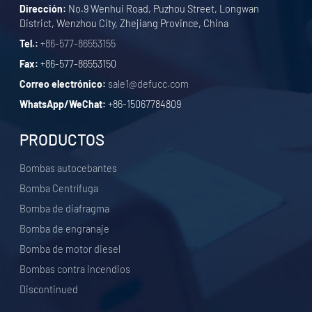
Dirección:
No.9 Wenhui Road, Puzhou Street, Longwan
District, Wenzhou City, Zhejiang Province, China
Tel.:
+86-577-86553155
Fax:
+86-577-86553150
Correo electrónico:
sale1@defucc.com
WhatsApp/WeChat:
+86-15067784809
PRODUCTOS
Bombas autocebantes
Bomba Centrífuga
Bomba de diafragma
Bomba de engranaje
Bomba de motor diesel
Bombas contra incendios
Discontinued