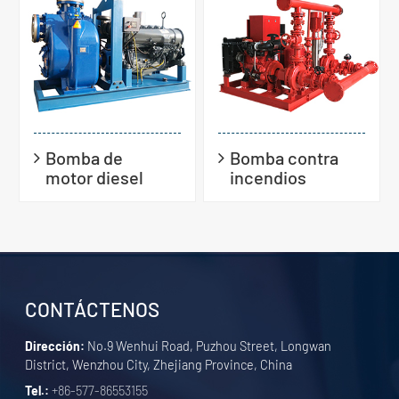
Bomba de
Bomba contra
motor diesel
incendios
CONTÁCTENOS
Dirección:
No.9 Wenhui Road, Puzhou Street, Longwan
District, Wenzhou City, Zhejiang Province, China
Tel.:
+86-577-86553155