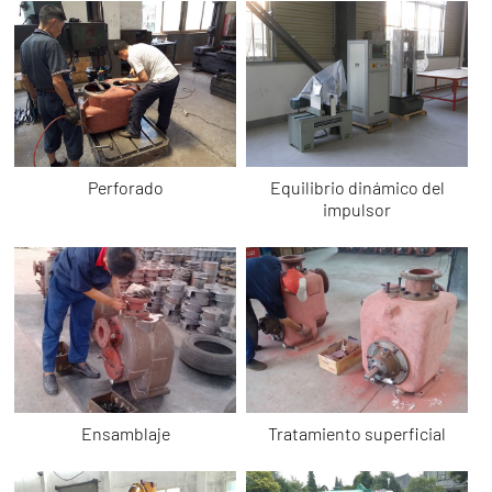
Perforado
Equilibrio dinámico del
impulsor
Ensamblaje
Tratamiento superficial