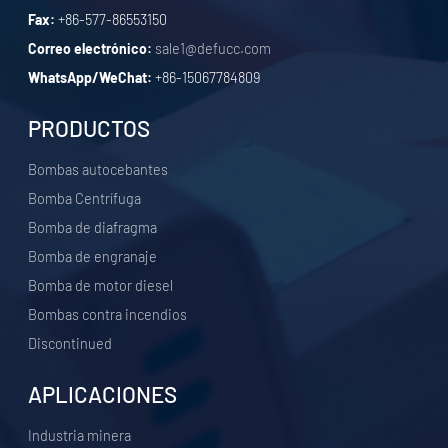
Fax:
+86-577-86553150
Correo electrónico:
sale1@defucc.com
WhatsApp/WeChat:
+86-15067784809
PRODUCTOS
Bombas autocebantes
Bomba Centrífuga
Bomba de diafragma
Bomba de engranaje
Bomba de motor diesel
Bombas contra incendios
Discontinued
APLICACIONES
Industria minera