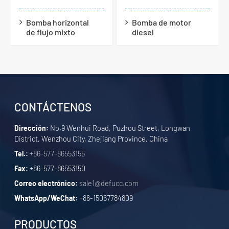
Bomba horizontal
Bomba de motor
de flujo mixto
diesel
CONTÁCTENOS
Dirección:
No.9 Wenhui Road, Puzhou Street, Longwan
District, Wenzhou City, Zhejiang Province, China
Tel.:
+86-577-86553155
Fax:
+86-577-86553150
Correo electrónico:
sale1@defucc.com
WhatsApp/WeChat:
+86-15067784809
PRODUCTOS