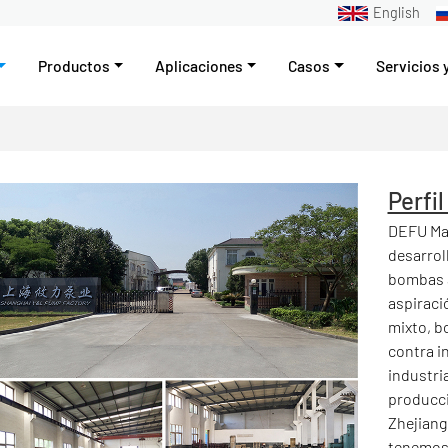
English
Productos
Aplicaciones
Casos
Servicios 
Perfi
DEFU Mac
desarrol
bombas 
aspiraci
mixto, b
contra i
industri
producci
Zhejiang
tenemos 