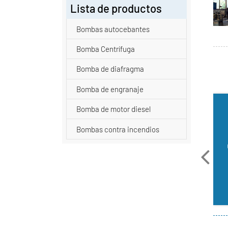
Lista de productos
Bombas autocebantes
Bomba Centrífuga
Bomba de diafragma
Bomba de engranaje
2019
2015
Bomba de motor diesel
ell Pump fue
Nos centramos en mejorar la
D
Bombas contra incendios
, enfocándose en
eficiencia de nuestra gama
ción de bombas
DA/DAZ DIN24255 de bombas
p
autocebantes de
centrífugas de aspiración
uales de la serie
axial.
TX&TH.