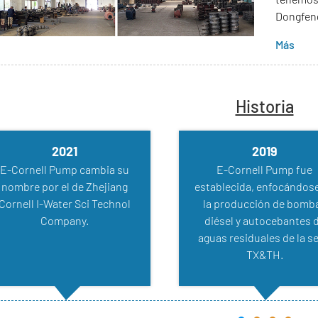
Dongfen
Más
​​Historia
2013
2012
EFU recibe el certificado CE
Se estableció Wenzhou 
y comienza el desarrollo y la
Machinery Co., Ltd. y ob
roducción de la gama Super
los derechos de exportac
T&U de bombas
autocebantes.