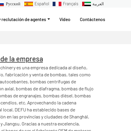
Русский
Español
Français
العربية
y reclutación de agentes
Vídeo
Contáctenos
l de la empresa
hinery es una empresa dedicada al diseño,
lo, fabricación y venta de bombas, tales como
autocebantes, bombas centrífugas de
ón axial, bombas de diafragma, bombas de flujo
ombas de engranajes, bombas diésel, bombas
ncendios, etc. Aprovechando la cadena
al local, DEFU ha establecido bases de
ón en las provincias y ciudades de Shanghái,
 y Jiangsu. Gracias a nuestra excelencia,
el honor de ser el fabricante OEM de motores